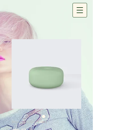
SKU： 126351351935