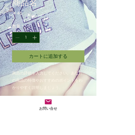
商品名
価
￥45
格
数量
*
カートに追加する
商品の詳細を入力してください。あなた
の商品の特徴やおすすめのポイントをわ
かりやすく説明しましょう。
商品情報
お問い合せ
商品の詳細を入力してください。サイ
返品・返金ポリシー
ズ、素材、取扱説明に加え、商品の特
徴やおすすめのポイントなどを説明し
返品・返金ポリシーを入力してくださ