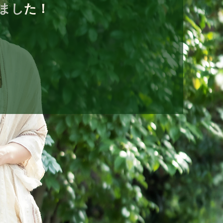
まし
た！