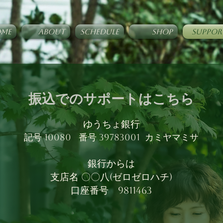
ME
ABOUT
SCHEDULE
SHOP
SUPPOR
振込でのサポートはこちら
ゆうちょ銀行
記号 10080 番号 39783001 カミヤマミサ
銀行からは
支店名 〇〇八(ゼロゼロハチ)
口座番号 9811463